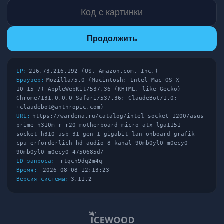
Продолжить
IP:
216.73.216.192 (US, Amazon.com, Inc.)
Браузер:
Mozilla/5.0 (Macintosh; Intel Mac OS X
10_15_7) AppleWebKit/537.36 (KHTML, like Gecko)
Chrome/131.0.0.0 Safari/537.36; ClaudeBot/1.0;
+claudebot@anthropic.com)
URL:
https://wardena.ru/catalog/intel_socket_1200/asus-
prime-h310m-r-r20-motherboard-micro-atx-lga1151-
socket-h310-usb-31-gen-1-gigabit-lan-onboard-grafik-
cpu-erforderlich-hd-audio-8-kanal-90mb0yl0-m0ecy0-
90mb0yl0-m0ecy0-4750685d/
ID запроса:
rtqch9dq2m4q
Время:
2026-08-08 12:13:23
Версия системы:
3.11.2