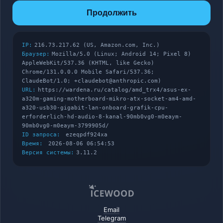
Продолжить
IP:
216.73.217.62 (US, Amazon.com, Inc.)
Браузер:
Mozilla/5.0 (Linux; Android 14; Pixel 8)
AppleWebKit/537.36 (KHTML, like Gecko)
Chrome/131.0.0.0 Mobile Safari/537.36;
ClaudeBot/1.0; +claudebot@anthropic.com)
URL:
https://wardena.ru/catalog/amd_trx4/asus-ex-
a320m-gaming-motherboard-mikro-atx-socket-am4-amd-
a320-usb30-gigabit-lan-onboard-grafik-cpu-
erforderlich-hd-audio-8-kanal-90mb0vg0-m0eaym-
90mb0vg0-m0eaym-3799905d/
ID запроса:
ezeqpdf924xa
Время:
2026-08-06 06:54:53
Версия системы:
3.11.2
Email
Telegram