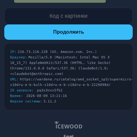
Продолжить
IP:
216.73.216.228 (US, Amazon.com, Inc.)
Браузер:
Mozilla/5.0 (Macintosh; Intel Mac OS X
10_15_7) AppleWebKit/537.36 (KHTML, like Gecko)
Chrome/131.0.0.0 Safari/537.36; ClaudeBot/1.0;
+claudebot@anthropic.com)
URL:
https://wardena.ru/catalog/amd_socket_sp3/supermicro-
x10drw-e-b-bulk-x10drw-e-b-x10drw-e-b-2229098d/
ID запроса:
pq3x3nxv5fb2
Время:
2026-08-09 13:21:16
Версия системы:
3.11.2
Email