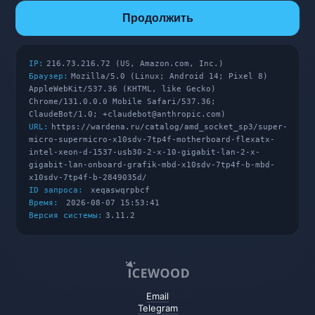
Продолжить
IP:
216.73.216.72 (US, Amazon.com, Inc.)
Браузер:
Mozilla/5.0 (Linux; Android 14; Pixel 8)
AppleWebKit/537.36 (KHTML, like Gecko)
Chrome/131.0.0.0 Mobile Safari/537.36;
ClaudeBot/1.0; +claudebot@anthropic.com)
URL:
https://wardena.ru/catalog/amd_socket_sp3/super-
micro-supermicro-x10sdv-7tp4f-motherboard-flexatx-
intel-xeon-d-1537-usb30-2-x-10-gigabit-lan-2-x-
gigabit-lan-onboard-grafik-mbd-x10sdv-7tp4f-b-mbd-
x10sdv-7tp4f-b-2849035d/
ID запроса:
xeqaswqrpbcf
Время:
2026-08-07 15:53:41
Версия системы:
3.11.2
Email
Telegram